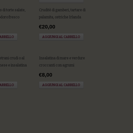
s di torte salate,
Cruditè di gamberi, tartare di
odoro fresco
palamita, ostriche Irlanda
€20,00
CARRELLO
AGGIUNGI AL CARRELLO
trani crudi o al
Insalatina di mare e verdure
ese e insalatina
croccanti con agrumi
€8,00
CARRELLO
AGGIUNGI AL CARRELLO