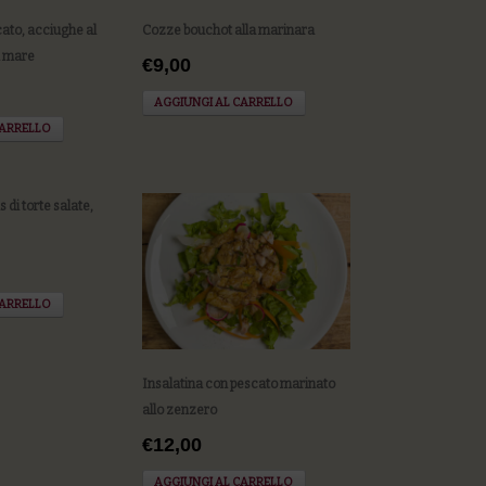
ato, acciughe al
Cozze bouchot alla marinara
i mare
€9,00
AGGIUNGI AL CARRELLO
CARRELLO
s di torte salate,
CARRELLO
Insalatina con pescato marinato
allo zenzero
€12,00
AGGIUNGI AL CARRELLO