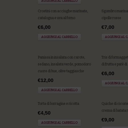
AGGIUNGI AL CARRELLO
Crostini con acciughe marinate,
Sgombro marinat
catalogna e uva al forno
cipolle rosse
€6,00
€7,00
AGGIUNGI AL CARRELLO
AGGIUNGI AL 
Panissa in insalata con carote,
Tris di formagge
sedano, insalata verde, pomodoro
di frutta e patè di
cuore di bue, olive taggiasche
€6,00
€12,00
AGGIUNGI AL 
AGGIUNGI AL CARRELLO
Torta di borragine e ricotta
Quiche di cicori
crema di batata 
€4,50
€9,00
AGGIUNGI AL CARRELLO