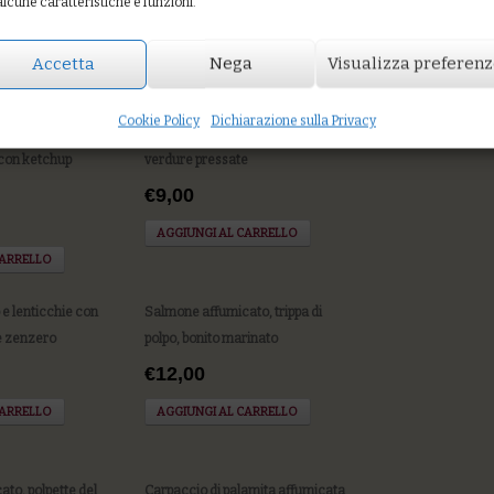
alcune caratteristiche e funzioni.
Accetta
Nega
Visualizza preferen
Cookie Policy
Dichiarazione sulla Privacy
o saraceno e
Insalatina di bonito marinato con
 con ketchup
verdure pressate
€9,00
AGGIUNGI AL CARRELLO
CARRELLO
o e lenticchie con
Salmone affumicato, trippa di
e zenzero
polpo, bonito marinato
€12,00
CARRELLO
AGGIUNGI AL CARRELLO
to, polpette del
Carpaccio di palamita affumicata