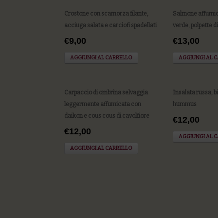
Crostone con scamorza filante,
Salmone affumic
acciuga salata e carciofi spadellati
verde, polpette d
€9,00
€13,00
AGGIUNGI AL CARRELLO
AGGIUNGI AL 
Carpaccio di ombrina selvaggia
Insalata russa, bi
leggermente affumicata con
hummus
daikon e cous cous di cavolfiore
€12,00
€12,00
AGGIUNGI AL 
AGGIUNGI AL CARRELLO