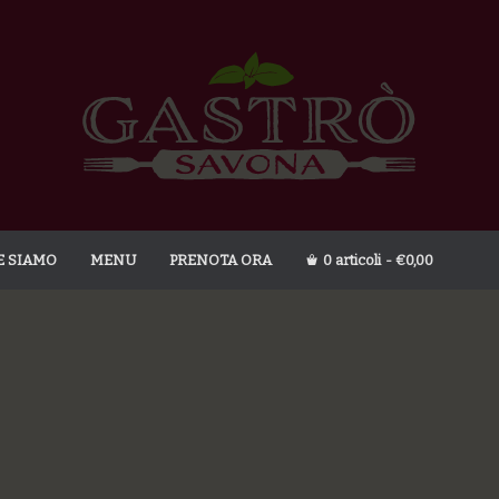
E SIAMO
MENU
PRENOTA ORA
0 articoli
€0,00