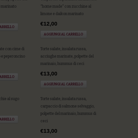
o marinato
“home made” con zucchine al
limone e daikon marinato
€12,00
CARRELLO
AGGIUNGI AL CARRELLO
te con cime di
Torte salate, insalata russa,
io e peperoncino
acciughe marinate, polpette del
marinaio, hummus di ceci
€13,00
CARRELLO
AGGIUNGI AL CARRELLO
cchie al sugo
Torte salate, insalata russa,
carpaccio di salmone selvaggio,
polpette del marinaio, hummus di
CARRELLO
ceci
€13,00