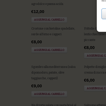
su 
agrodolce e panna acida
€12,00
AGGIUNGI AL CARRELLO
Crostone con bietoline spadellate,
Frittelle di gran
sarde al forno e capperi
lenticchie rosse
piccante
€8,00
€8,00
AGGIUNGI AL CARRELLO
AGGIUNGI AL 
Sgombro alla mediterranea (salsa
Polpette di migli
di pomodoro, patate, olive
crema di zucca 
taggiasche, capperi)
€6,00
€9,00
AGGIUNGI AL 
AGGIUNGI AL CARRELLO
Bis di torte salate con pasta brisè al
Salmone affumica