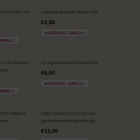
o e scottato con
Capesante gratinate alle nocciole
€3,50
AGGIUNGI AL CARRELLO
CARRELLO
tte con composta
Acciughe marinate in salsa verde
 olive
€6,00
AGGIUNGI AL CARRELLO
CARRELLO
ette di campo su
Pappa al pomodoro con baccalà,
rossa
gamberi rosa nostrani e burrata
€12,00