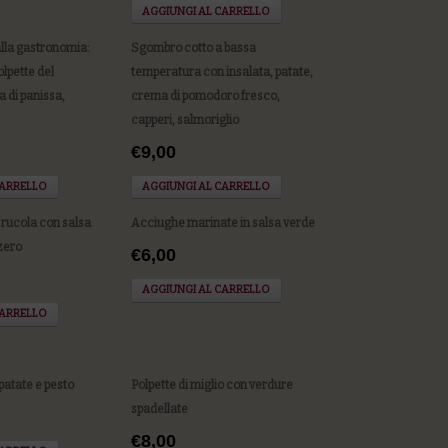
AGGIUNGI AL CARRELLO
lla gastronomia:
Sgombro cotto a bassa
olpette del
temperatura con insalata, patate,
a di panissa,
crema di pomodoro fresco,
capperi, salmoriglio
€9,00
CARRELLO
AGGIUNGI AL CARRELLO
e rucola con salsa
Acciughe marinate in salsa verde
zero
€6,00
AGGIUNGI AL CARRELLO
CARRELLO
 patate e pesto
Polpette di miglio con verdure
spadellate
€8,00