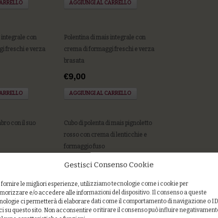
CARRELLO
AGGIUNGI AL CARRELLO
 integrale con
Polentina di mais integrale con
i freschi e verza
crema di formaggi freschi e verza
brasata
€9,00
CARRELLO
AGGIUNGI AL CARRELLO
bro con il suo
Cubo di polenta di mais pignoletto
rosso con crema di lenticchie e
formaggio fuso
€8,00
Gestisci Consenso Cookie
CARRELLO
AGGIUNGI AL CARRELLO
 fornire le migliori esperienze, utilizziamo tecnologie come i cookie per
orizzare e/o accedere alle informazioni del dispositivo. Il consenso a queste
nologie ci permetterà di elaborare dati come il comportamento di navigazione o I
ci su questo sito. Non acconsentire o ritirare il consenso può influire negativament