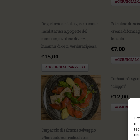
AGGIUNGI AL 
Degustazione dalla gastronomia:
Polentina di mais
Insalata russa, polpette del
crema di formagg
marinaio, involtino di verza,
brasata
hummus di ceci, verdura ripiena
€7,00
€15,00
AGGIUNGI AL 
AGGIUNGI AL CARRELLO
Turbante di sgom
“ciuppin”
€12,00
AGGIUNGI AL 
Per
mem
tec
Carpaccio di salmone selvaggio
uni
affumicato con radicchio in