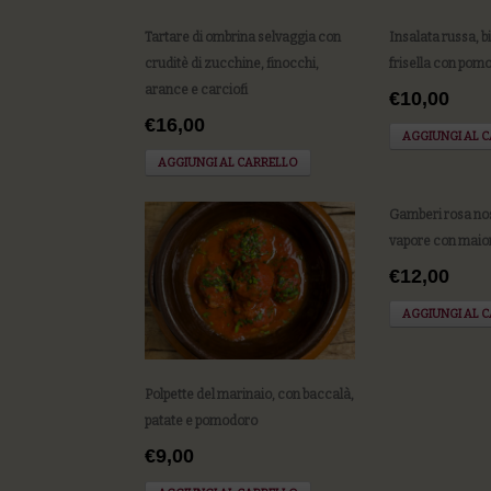
Tartare di ombrina selvaggia con
Insalata russa, bi
cruditè di zucchine, finocchi,
frisella con pom
arance e carciofi
€10,00
€16,00
AGGIUNGI AL 
AGGIUNGI AL CARRELLO
Gamberi rosa nos
vapore con maion
€12,00
AGGIUNGI AL 
Polpette del marinaio, con baccalà,
patate e pomodoro
€9,00