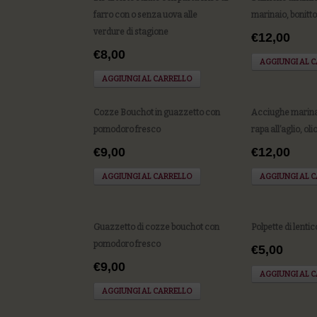
farro con o senza uova alle
marinaio, bonitt
verdure di stagione
€12,00
€8,00
AGGIUNGI AL 
AGGIUNGI AL CARRELLO
Cozze Bouchot in guazzetto con
Acciughe marina
pomodoro fresco
rapa all’aglio, ol
€9,00
€12,00
AGGIUNGI AL CARRELLO
AGGIUNGI AL 
Guazzetto di cozze bouchot con
Polpette di lenti
pomodoro fresco
€5,00
€9,00
AGGIUNGI AL 
AGGIUNGI AL CARRELLO