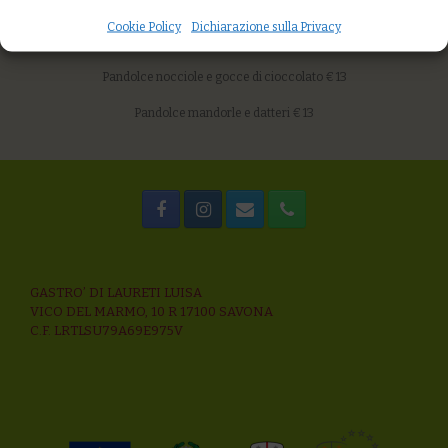
Scaloppa di Pescato impanato al forno con carciofi in crema e
Cookie Policy
Dichiarazione sulla Privacy
trifolati, patate al rosmarino € 16
Pandolce nocciole e gocce di cioccolato € 13
Pandolce mandorle e datteri € 13
GASTRO’ DI LAURETI LUISA
VICO DEL MARMO, 10 R 17100 SAVONA
C.F. LRTLSU79A69E975V