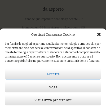
da asporto
Brandacujun impanato con salsa piccante € 7
Brandacujun € 6 Insalata russa alla curcuma € 5
Gestisci Consenso Cookie
Insalata di mare con gamberi totani pescato polpo cozze € 14
Per fornire le migliori esperienze, utilizziamo tecnologie come i cookie per
Involtini di verza con riso, cicerchie e crema natalizia € 6
memorizzare e/o accedere alle informazioni del dispositivo. Il consenso a
queste tecnologie ci permetterà di elaborare dati come il comportamento
Tortino di miglio e piselli decorticati con crema di lenticchie rosse
di navigazione o ID unici su questo sito. Non acconsentire o ritirare il
speziate e formaggio fuso € 6
consenso può influire negativamente su alcune caratteristiche e funzioni.
Cannelloni al sugo di mare € 15
Accetta
Crepes ai funghi shiitake con anacardi e timo € 12
Sedano rapa arrostito con lenticchie stufate allo zenzero € 12
Nega
Cappon magro veg € 12
Visualizza preferenze
Cappon magro di mare € 24