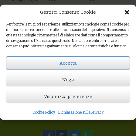
2018
€16,00
€13,00
Gestisci Consenso Cookie
€15,00
AGGIUNGI AL
AGGIUNGI AL
CARRELLO
CARRELLO
Per fornire le migliori esperienze, utilizziamo tecnologie come i cookie per
AGGIUNGI AL
memorizzare e/o accedere alle informazioni del dispositivo. Il consenso a
CARRELLO
queste tecnologie ci permetterà di elaborare dati come il comportamento
di navigazione o ID unici su questo sito. Non acconsentire o ritirare il
consenso può influire negativamente su alcune caratteristiche e funzioni.
Bosoni Lvnae
Cavagino
Accetta
Varmentino 2017
€26,00
Nega
AGGIUNGI AL
CARRELLO
Visualizza preferenze
Cookie Policy
Dichiarazione sulla Privacy