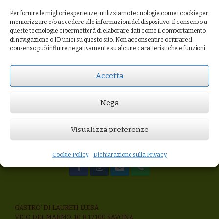
Per fornire le migliori esperienze, utilizziamo tecnologie come i cookie per
memorizzare e/o accedere alle informazioni del dispositivo. Il consenso a
queste tecnologie ci permetterà di elaborare dati come il comportamento
di navigazione o ID unici su questo sito. Non acconsentire o ritirare il
Bera Moscato
consenso può influire negativamente su alcune caratteristiche e funzioni.
2018
€15,00
Accetta
AGGIUNGI AL
CARRELLO
Nega
Visualizza preferenze
Cookie Policy
Dichiarazione sulla Privacy
GASTRO’ DI LAURETI LUISA
VICO DEL MARMO, 10 R 17100 SAVONA