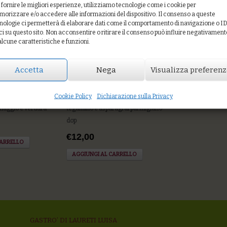
 fornire le migliori esperienze, utilizziamo tecnologie come i cookie per
orizzare e/o accedere alle informazioni del dispositivo. Il consenso a queste
li, pesce e
Fresh: quinoa, legumi speziati,
nologie ci permetterà di elaborare dati come il comportamento di navigazione o I
insalatina, pomodori, cetrioli, semi
ci su questo sito. Non acconsentire o ritirare il consenso può influire negativament
tostati
alcune caratteristiche e funzioni.
€12,00
CARRELLO
Accetta
Nega
Visualizza preferen
AGGIUNGI AL CARRELLO
Cookie Policy
Dichiarazione sulla Privacy
le, uova
Piadina Senatore Cappelli, uova al
maggio e verdura
tegamino e asparagi al parmigiano
dop
€12,00
CARRELLO
AGGIUNGI AL CARRELLO
GASTRO’ DI LAURETI LUISA