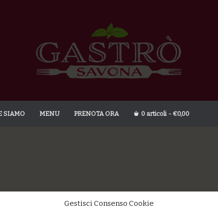
E SIAMO
MENU
PRENOTA ORA
0 articoli
€0,00
Gestisci Consenso Cookie