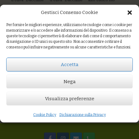
bio
bio
€20,50
Gestisci Consenso Cookie
€48,00
€12,00
AGGIUNGI AL
CARRELLO
Per fornire le migliori esperienze, utilizziamo tecnologie come i cookie per
AGGIUNGI AL
AGGIUNGI AL
memorizzare e/o accedere alle informazioni del dispositivo. Il consenso a
CARRELLO
CARRELLO
queste tecnologie ci permetterà di elaborare dati come il comportamento
di navigazione o ID unici su questo sito. Non acconsentire o ritirare il
consenso può influire negativamente su alcune caratteristiche e funzioni.
Olio extra vergine
d'oliva "Dacchille"
Accetta
bio
€7,50
Nega
AGGIUNGI AL
CARRELLO
Visualizza preferenze
Cookie Policy
Dichiarazione sulla Privacy