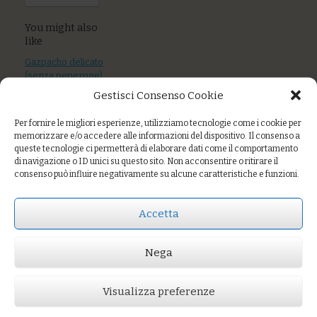
You might also
like
Gazpacho delicato
(senza peperone)
Gestisci Consenso Cookie
Cavolfiore
arrostito con la
Per fornire le migliori esperienze, utilizziamo tecnologie come i cookie per
sua crema
memorizzare e/o accedere alle informazioni del dispositivo. Il consenso a
queste tecnologie ci permetterà di elaborare dati come il comportamento
Barbabietola
di navigazione o ID unici su questo sito. Non acconsentire o ritirare il
all’agro di mele
consenso può influire negativamente su alcune caratteristiche e funzioni.
Accetta
Prezzo:
€4,00
Nega
AGGIUNGI AL CARRELLO
You might also like
Visualizza preferenze
Fagiolini & menta
Misto di verdure al coccio
Cavolfiore arrostito con la sua crema