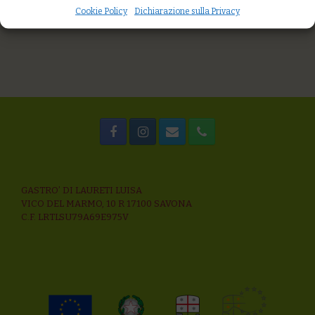
Cookie Policy
Dichiarazione sulla Privacy
GASTRO’ DI LAURETI LUISA
VICO DEL MARMO, 10 R 17100 SAVONA
C.F. LRTLSU79A69E975V