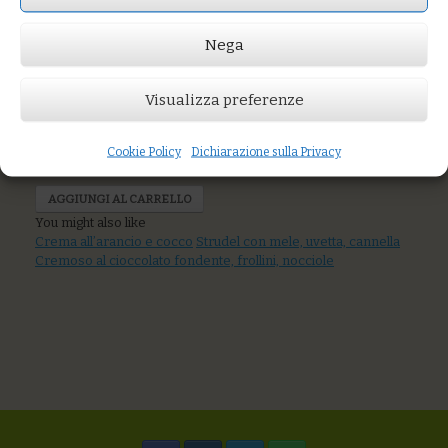
Torta di pere,
Nega
cioccolato e
caramello
Visualizza preferenze
Cookie Policy
Dichiarazione sulla Privacy
Prezzo:
€5,00
AGGIUNGI AL CARRELLO
You might also like
Crema all’arancio e cocco
Strudel con mele, uvetta, cannella
Cremoso al cioccolato fondente, frollini, nocciole