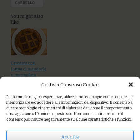
CARRELLO
You might also
like
Crostata con
farina di mandorle
e marmellata
Gestisci Consenso Cookie
Per fornire le migliori esperienze, utilizziamo tecnologie come i cookie per
memorizzare e/o accedere alle informazioni del dispositivo. Il consenso a
queste tecnologie ci permetterà di elaborare dati come il comportamento
di navigazione o ID unici su questo sito. Non acconsentire o ritirare il
“Namelaka”
consenso può influire negativamente su alcune caratteristiche e funzioni.
cremoso al
cioccolato
Accetta
fondente 70%