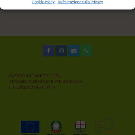
Cookie Policy
Dichiarazione sulla Privacy
GASTRO’ DI LAURETI LUISA
VICO DEL MARMO, 10 R 17100 SAVONA
C.F. LRTLSU79A69E975V