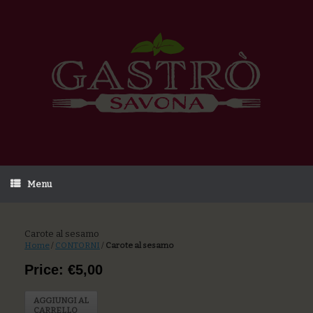
Menu
Carote al sesamo
Home
/
CONTORNI
/
Carote al sesamo
Price: €5,00
AGGIUNGI AL
CARRELLO