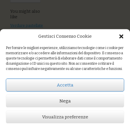
You might also
like
Verdure pastellate
con farina di ceci
Gestisci Consenso Cookie
Verza speziata
coriandolo,
Per fornire le migliori esperienze, utilizziamo tecnologie come i cookie per
memorizzare e/o accedere alle informazioni del dispositivo. Il consenso a
cumino, curcuma
queste tecnologie ci permetterà di elaborare dati come il comportamento
di navigazione o ID unici su questo sito. Non acconsentire o ritirare il
Misto di verdure
consenso può influire negativamente su alcune caratteristiche e funzioni.
Accetta
Prezzo:
€5,00
Nega
AGGIUNGI AL CARRELLO
You might also like
Cavolfiore arrostito con la sua crema
Verdure spadellate
Visualizza preferenze
Verza speziata