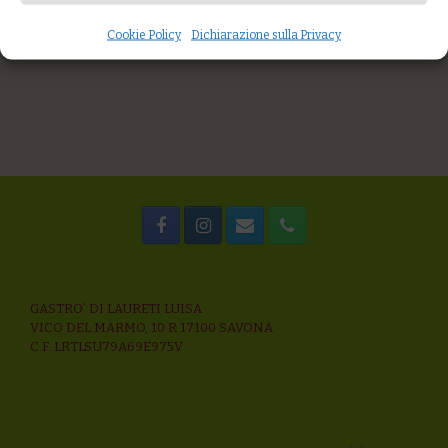
Tortino al malto d’orzo con salsa al cioccolato fondente
Pastiera al naturale
Cookie Policy
Dichiarazione sulla Privacy
GASTRO’ DI LAURETI LUISA
VICO DEL MARMO, 10 R 17100 SAVONA
C.F. LRTLSU79A69E975V