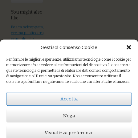
You might also
like
Pesca sciroppata,
crema pasticcera,
crumble alle
mandorle, cacao
Gestisci Consenso Cookie
Torta di nocciole e
Per fornire le migliori esperienze, utilizziamo tecnologie come i cookie per
cacao
memorizzare e/o accedere alle informazioni del dispositivo. Il consenso a
queste tecnologie ci permetterà di elaborare dati come il comportamento
Crema all’arancio
di navigazione o ID unici su questo sito. Non acconsentire o ritirare il
e cocco
consenso può influire negativamente su alcune caratteristiche e funzioni.
Accetta
Prezzo:
€6,00
Nega
AGGIUNGI AL CARRELLO
You might also like
Visualizza preferenze
Crème caramel con caramello e anacardi salati