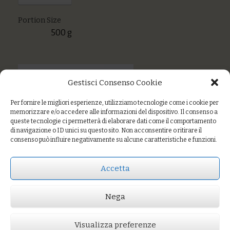
Portion Size
500 g
Gestisci Consenso Cookie
Per fornire le migliori esperienze, utilizziamo tecnologie come i cookie per
memorizzare e/o accedere alle informazioni del dispositivo. Il consenso a
queste tecnologie ci permetterà di elaborare dati come il comportamento
di navigazione o ID unici su questo sito. Non acconsentire o ritirare il
consenso può influire negativamente su alcune caratteristiche e funzioni.
Accetta
Nega
Prezzo:
€4,50
AGGIUNGI AL CARRELLO
Visualizza preferenze