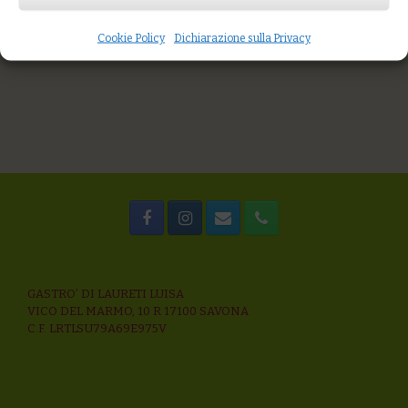
Portion Size
500 g
Cookie Policy
Dichiarazione sulla Privacy
GASTRO’ DI LAURETI LUISA
VICO DEL MARMO, 10 R 17100 SAVONA
C.F. LRTLSU79A69E975V