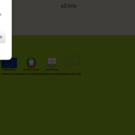
all'etto
D
e
ze