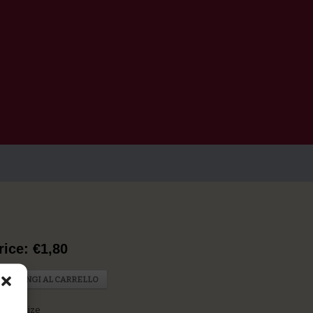
rice: €1,80
AGGIUNGI AL CARRELLO
rtion Size