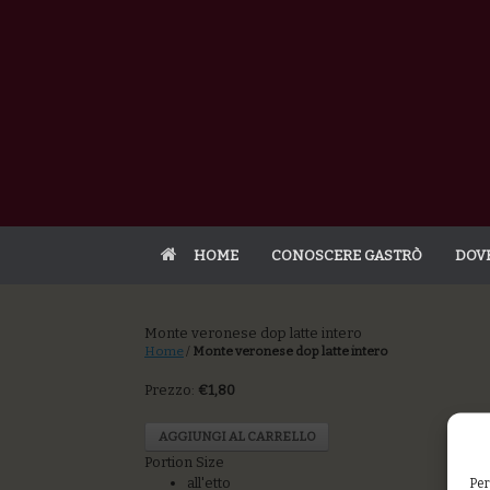
HOME
CONOSCERE GASTRÒ
DOV
Monte veronese dop latte intero
Home
/
Monte veronese dop latte intero
Prezzo:
€1,80
AGGIUNGI AL CARRELLO
Portion Size
all'etto
Per