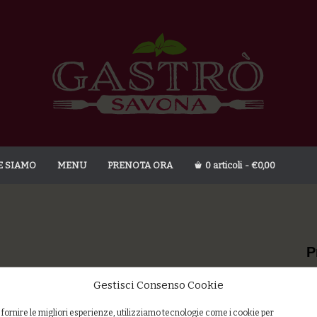
E SIAMO
MENU
PRENOTA ORA
0 articoli
€0,00
P
Gestisci Consenso Cookie
 fornire le migliori esperienze, utilizziamo tecnologie come i cookie per
Po