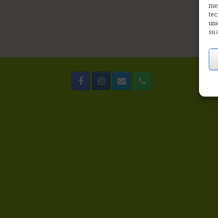
mem
tec
uni
su 