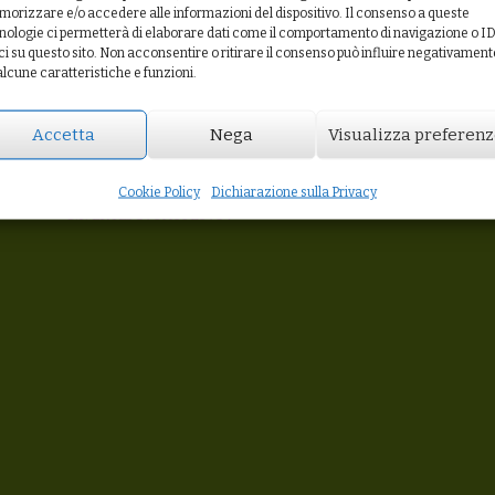
orizzare e/o accedere alle informazioni del dispositivo. Il consenso a queste
nologie ci permetterà di elaborare dati come il comportamento di navigazione o I
ci su questo sito. Non acconsentire o ritirare il consenso può influire negativament
alcune caratteristiche e funzioni.
Accetta
Nega
Visualizza preferen
GASTRO’ DI LAURETI LUISA
Cookie Policy
Dichiarazione sulla Privacy
VICO DEL MARMO, 10 R 17100 SAVONA
C.F. LRTLSU79A69E975V