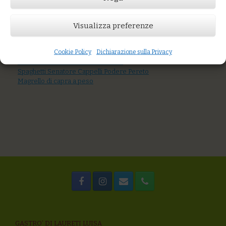
AGGIUNGI AL CARRELLO
Portion Size
Visualizza preferenze
5 L
Cookie Policy
Dichiarazione sulla Privacy
You might also like
Lenticchie nere bio Podere Pereto
Spaghetti Senatore Cappelli Podere Pereto
Magrello di capra a peso
GASTRO’ DI LAURETI LUISA