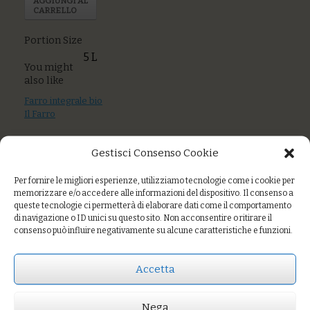
AGGIUNGI AL
CARRELLO
Portion Size
5 L
You might
also like
Farro integrale bio
Il Farro
Olio extra vergine
Gestisci Consenso Cookie
d’oliva “Dacchille”
bio
Per fornire le migliori esperienze, utilizziamo tecnologie come i cookie per
memorizzare e/o accedere alle informazioni del dispositivo. Il consenso a
Mezzi paccheri di
queste tecnologie ci permetterà di elaborare dati come il comportamento
grani antichi
di navigazione o ID unici su questo sito. Non acconsentire o ritirare il
“Mulino Valdorcia”
consenso può influire negativamente su alcune caratteristiche e funzioni.
bio a peso
Accetta
Prezzo:
€48,00
Nega