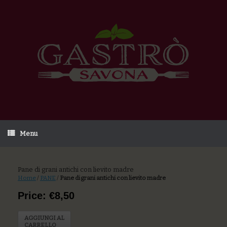
Menu
Pane di grani antichi con lievito madre
Home
/
PANE
/
Pane di grani antichi con lievito madre
Price: €8,50
AGGIUNGI AL
CARRELLO