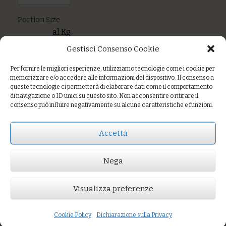
Portion Size
al Kg
You
Gestisci Consenso Cookie
might also like
Pane e grissini
Per fornire le migliori esperienze, utilizziamo tecnologie come i cookie per
memorizzare e/o accedere alle informazioni del dispositivo. Il consenso a
queste tecnologie ci permetterà di elaborare dati come il comportamento
di navigazione o ID unici su questo sito. Non acconsentire o ritirare il
consenso può influire negativamente su alcune caratteristiche e funzioni.
Prezzo:
€8,50
AGGIUNGI AL CARRELLO
Accetta
Portion Size
al Kg
Nega
You might also like
Pane e grissini
Visualizza preferenze
Cookie Policy
Dichiarazione sulla Privacy