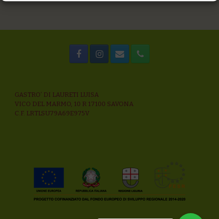
GASTRO’ DI LAURETI LUISA
VICO DEL MARMO, 10 R 17100 SAVONA
C.F. LRTLSU79A69E975V