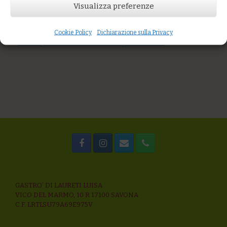
AGGIUNGI AL CARRELLO
Visualizza preferenze
You might also like
Torta di nocciole del Monferrato con crema al caffè
Cookie Policy
Dichiarazione sulla Privacy
Strudel estivo con mele e uvetta
Crema pasticciera al cocco e composta di frutta
GASTRO’ DI LAURETI LUISA
VICO DEL MARMO, 10 R 17100 SAVONA
C.F. LRTLSU79A69E975V