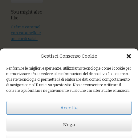
You might also
like
Crème caramel
con caramello e
anacardi salati
Zuppetta di crema
Gestisci Consenso Cookie
pasticcera
all’arancia con
mandorle e
Per fornire le migliori esperienze, utilizziamo tecnologie come i cookie per
memorizzare e/o accedere alle informazioni del dispositivo. Il consenso a
melograno
queste tecnologie ci permetterà di elaborare dati come il comportamento
di navigazione o ID unici su questo sito. Non acconsentire o ritirare il
Torta di nocciole
consenso può influire negativamente su alcune caratteristiche e funzioni.
del Monferrato
con crema al caffè
Accetta
Nega
Prezzo:
€4,00