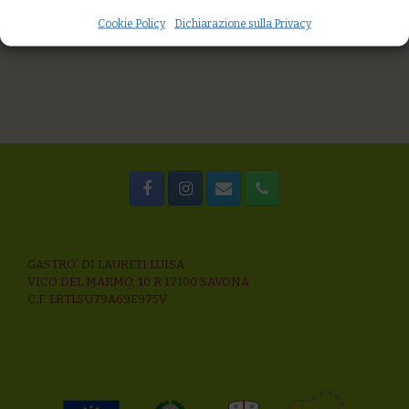
taggiasche
Cookie Policy
Dichiarazione sulla Privacy
GASTRO’ DI LAURETI LUISA
VICO DEL MARMO, 10 R 17100 SAVONA
C.F. LRTLSU79A69E975V