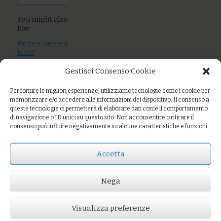
You might also
like
Patate e carote al
forno
Gestisci Consenso Cookie
Verdure pastellate
con farina di ceci
Per fornire le migliori esperienze, utilizziamo tecnologie come i cookie per
memorizzare e/o accedere alle informazioni del dispositivo. Il consenso a
Verza estiva
queste tecnologie ci permetterà di elaborare dati come il comportamento
speziata
di navigazione o ID unici su questo sito. Non acconsentire o ritirare il
consenso può influire negativamente su alcune caratteristiche e funzioni.
Accetta
Prezzo:
€5,00
AGGIUNGI AL CARRELLO
Nega
You might also like
Patate e carote al forno al sesamo
Cavolo viola all’acidulato di umeboshi
Visualizza preferenze
radicchio rosticciato con dadolata di verdure,capperi e olive