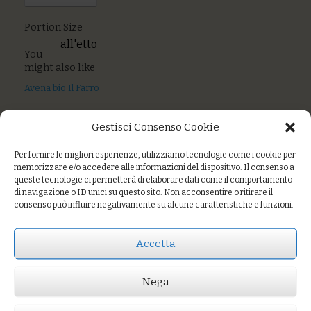
Portion Size
all'etto
You
might also like
Avena bio Il Farro
Olio di girasole
Gestisci Consenso Cookie
alto oleico bio
Per fornire le migliori esperienze, utilizziamo tecnologie come i cookie per
Tagliatelle di grani
memorizzare e/o accedere alle informazioni del dispositivo. Il consenso a
antichi “Mulino
queste tecnologie ci permetterà di elaborare dati come il comportamento
Valdorcia” bio a
di navigazione o ID unici su questo sito. Non acconsentire o ritirare il
peso
consenso può influire negativamente su alcune caratteristiche e funzioni.
Accetta
Prezzo:
€2,90
Nega
AGGIUNGI AL CARRELLO
Portion Size