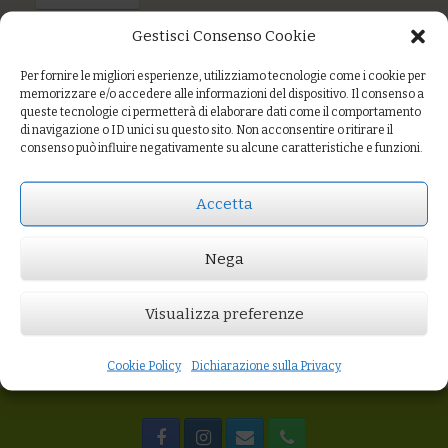
Gestisci Consenso Cookie
Portion Size
200 g
Per fornire le migliori esperienze, utilizziamo tecnologie come i cookie per
memorizzare e/o accedere alle informazioni del dispositivo. Il consenso a
queste tecnologie ci permetterà di elaborare dati come il comportamento
di navigazione o ID unici su questo sito. Non acconsentire o ritirare il
Prezzo:
€4,20
consenso può influire negativamente su alcune caratteristiche e funzioni.
AGGIUNGI AL CARRELLO
Portion Size
Accetta
200 g
Nega
Visualizza preferenze
Cookie Policy
Dichiarazione sulla Privacy