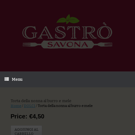
Menu
Torta della nonna al burro e mele
Home
/
DOLCI
/
Torta della nonna al burro e mele
Price: €4,50
AGGIUNGI AL
CARRELLO