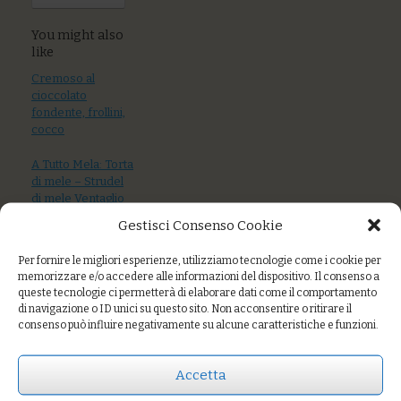
You might also
like
Cremoso al
cioccolato
fondente, frollini,
cocco
A Tutto Mela: Torta
di mele – Strudel
di mele Ventaglio
di mela con
Gestisci Consenso Cookie
crumble, crema
pasticcera,
Per fornire le migliori esperienze, utilizziamo tecnologie come i cookie per
cannella
memorizzare e/o accedere alle informazioni del dispositivo. Il consenso a
queste tecnologie ci permetterà di elaborare dati come il comportamento
di navigazione o ID unici su questo sito. Non acconsentire o ritirare il
consenso può influire negativamente su alcune caratteristiche e funzioni.
Accetta
Crema pasticcera