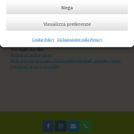
con frutta fresca
Nega
Visualizza preferenze
Prezzo:
€4,50
Cookie Policy
Dichiarazione sulla Privacy
AGGIUNGI AL CARRELLO
You might also like
Budino ai cachi e cacao
Mela al forno speziata con biscottini integrali -mangia e bevi-
Crema al cacao e nocciole