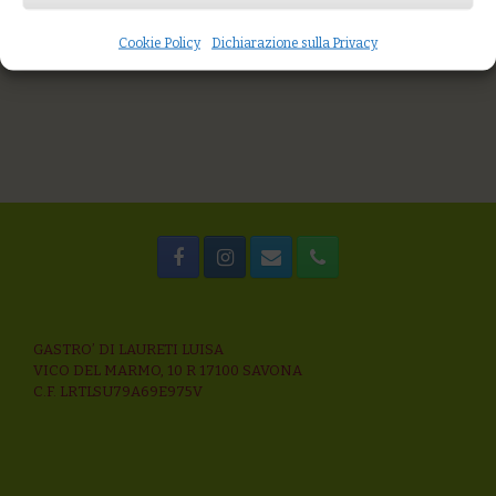
AGGIUNGI AL CARRELLO
Cookie Policy
Dichiarazione sulla Privacy
GASTRO’ DI LAURETI LUISA
VICO DEL MARMO, 10 R 17100 SAVONA
C.F. LRTLSU79A69E975V