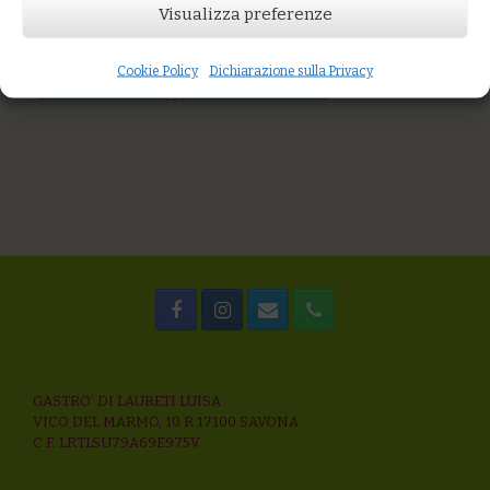
Visualizza preferenze
You might also like
Caciotta puro capra “ottomarzo”
Cookie Policy
Dichiarazione sulla Privacy
Riso Infiore residuo zero integrale
Trofie Senatore Cappelli “Sottolestelle “ bio
GASTRO’ DI LAURETI LUISA
VICO DEL MARMO, 10 R 17100 SAVONA
C.F. LRTLSU79A69E975V