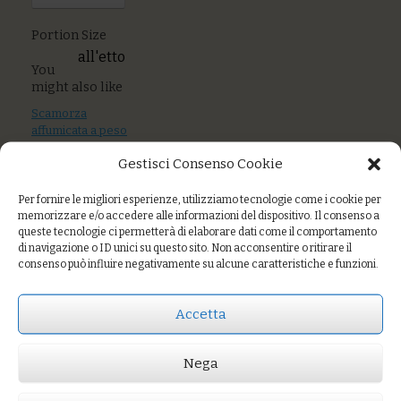
Portion Size
all'etto
You
might also like
Scamorza
affumicata a peso
Gestisci Consenso Cookie
Gorgonzola dop
Per fornire le migliori esperienze, utilizziamo tecnologie come i cookie per
Spaghetti di Farrro
memorizzare e/o accedere alle informazioni del dispositivo. Il consenso a
Dicocco Podere
queste tecnologie ci permetterà di elaborare dati come il comportamento
Pereto
di navigazione o ID unici su questo sito. Non acconsentire o ritirare il
consenso può influire negativamente su alcune caratteristiche e funzioni.
Accetta
Prezzo:
€3,40
AGGIUNGI AL CARRELLO
Nega
Portion Size
all'etto