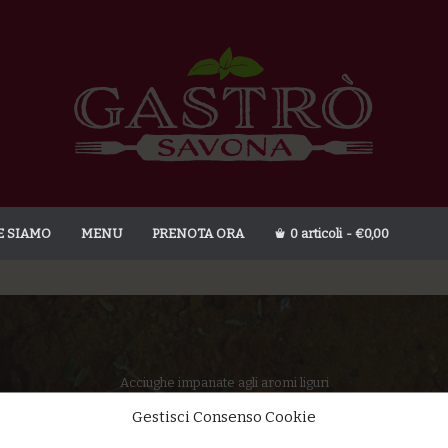
E SIAMO
MENU
PRENOTA ORA
0 articoli
€0,00
Acciughe impanate agli aromi liguri
Home
/
SECONDI PIATTI
/
Acciughe impanate agli aromi liguri
Gestisci Consenso Cookie