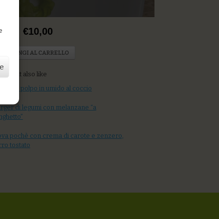
D
rice: €10,00
e
AGGIUNGI AL CARRELLO
ze
u might also like
ippa di polpo in umido al coccio
rger di legumi con melanzane “a
nghetto”
va pochè con crema di carote e zenzero,
rro tostato