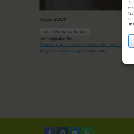
Per
mem
tec
uni
Prezzo:
€10,00
su 
AGGIUNGI AL CARRELLO
You might also like
Trancio di pescato al coccio in umido con piselli
Boni
Burger di ceci con sugo di melanzane