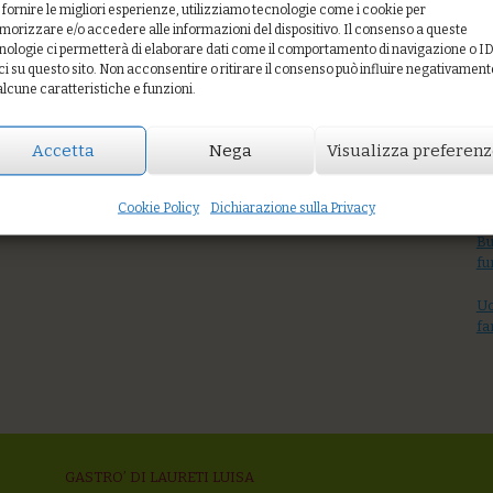
 fornire le migliori esperienze, utilizziamo tecnologie come i cookie per
orizzare e/o accedere alle informazioni del dispositivo. Il consenso a queste
nologie ci permetterà di elaborare dati come il comportamento di navigazione o I
P
ci su questo sito. Non acconsentire o ritirare il consenso può influire negativament
alcune caratteristiche e funzioni.
Accetta
Nega
Visualizza preferen
to glassato e daikon in agrodolce ai tre pepi
Yo
Tr
Cookie Policy
Dichiarazione sulla Privacy
Bu
fu
Uo
fa
GASTRO’ DI LAURETI LUISA