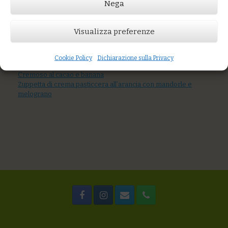
Nega
Prezzo:
€4,00
Visualizza preferenze
AGGIUNGI AL CARRELLO
You might also like
Cookie Policy
Dichiarazione sulla Privacy
Torta di nocciole del Monferrato con crema al caffè
Cremoso al cacao e banana
Zuppetta di crema pasticcera all’arancia con mandorle e
melograno