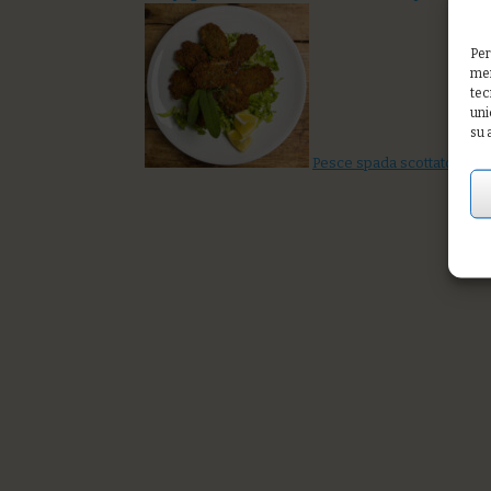
Per
mem
tec
uni
su 
Pesce spada scottato con po