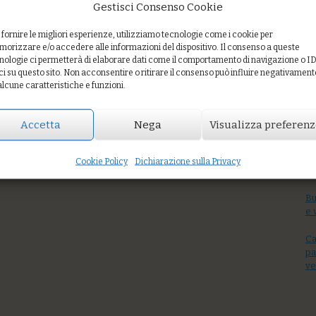
Gestisci Consenso Cookie
 fornire le migliori esperienze, utilizziamo tecnologie come i cookie per
orizzare e/o accedere alle informazioni del dispositivo. Il consenso a queste
nologie ci permetterà di elaborare dati come il comportamento di navigazione o I
ci su questo sito. Non acconsentire o ritirare il consenso può influire negativament
alcune caratteristiche e funzioni.
modori datterino (giallo, rosso, verde), salsa harissa
Accetta
Nega
Visualizza preferen
Cookie Policy
Dichiarazione sulla Privacy
In
Bu
e 
Ca
pa
ve