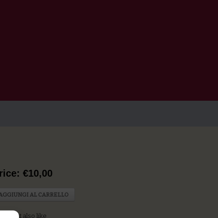
rice: €10,00
AGGIUNGI AL CARRELLO
u might also like