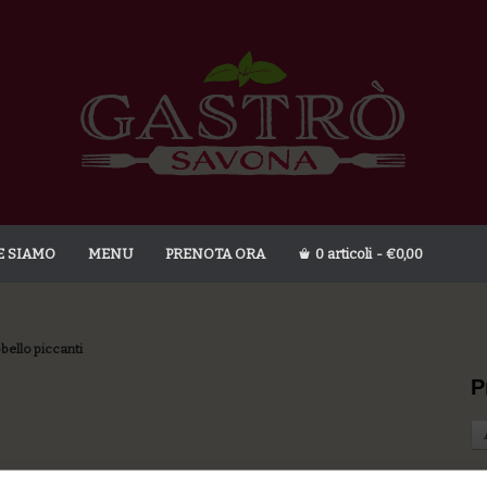
E SIAMO
MENU
PRENOTA ORA
0 articoli
€0,00
bello piccanti
P
esco, zucchette, olive taggiasche, capperi, maggiorana
Yo