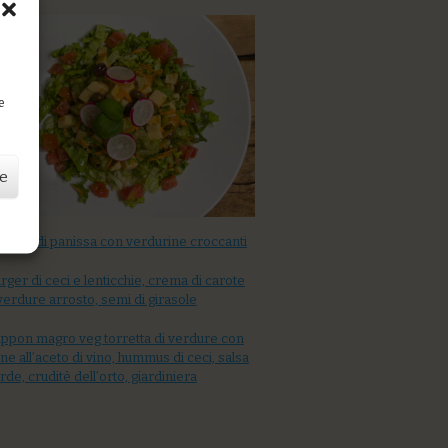
D
e
ze
salata di panissa con verdurine croccanti
rger di ceci e lenticchie, crema di carote
verdure arrosto, semi di girasole
ppon magro veg torretta di verdure con
ne all’aceto di vino, hummus di ceci, salsa
rde, cruditè dell’orto, giardiniera