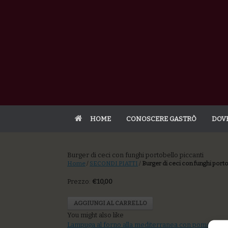
HOME
CONOSCERE GASTRÒ
DOV
Burger di ceci con funghi portobello piccanti
Home
/
SECONDI PIATTI
/
Burger di ceci con funghi porto
Prezzo:
€10,00
AGGIUNGI AL CARRELLO
You might also like
Lampuga al forno alla mediterranea con pomodoro fr