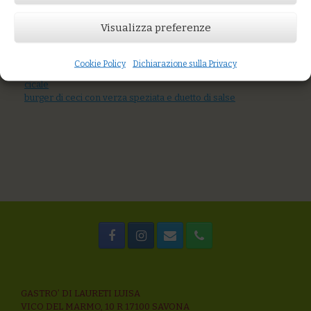
AGGIUNGI AL CARRELLO
Visualizza preferenze
You might also like
Acciughe ripiene con erbe aromatiche
Zuppa di pesce con crostini di pane al farro: Pesce serra,
Cookie Policy
Dichiarazione sulla Privacy
sgombro, moscardini, gamberetti, cozze, vongole, arselle,
cicale
burger di ceci con verza speziata e duetto di salse
GASTRO’ DI LAURETI LUISA
VICO DEL MARMO, 10 R 17100 SAVONA