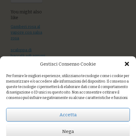
You might also
like
Gamberi rosa al
vapore con salsa
rosa
scaloppa di
baccalà agli agrumi
con verza
Gestisci Consenso Cookie
speziata
Per fornire le migliori esperienze, utilizziamo tecnologie come i cookie per
Burger di legumi
memorizzare e/o accedere alle informazioni del dispositivo. Il consenso a
con patate
queste tecnologie ci permetterà di elaborare dati come il comportamento
gratinate e
di navigazione o ID unici su questo sito. Non acconsentire o ritirare il
maionese alla
consenso può influire negativamente su alcune caratteristiche e funzioni.
curcuma
Accetta
Prezzo:
€9,00
Nega