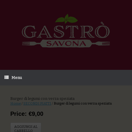
Menu
Burger di legumi con verza speziata
Home
/
SECONDI PIATTI
/
Burger di legumi con verza speziata
Price: €9,00
AGGIUNGI AL
CARRELLO