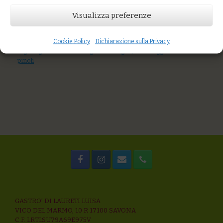
AGGIUNGI AL CARRELLO
Visualizza preferenze
You might also like
Spaghetti di grani antichi con gamberi e crema di zucchine
Cookie Policy
Dichiarazione sulla Privacy
Pasta di grani antichi con pesto e baccalà
Gigli di grani antichi al sugo di acciughe, olive taggiasche e
pinoli
GASTRO’ DI LAURETI LUISA
VICO DEL MARMO, 10 R 17100 SAVONA
C.F. LRTLSU79A69E975V