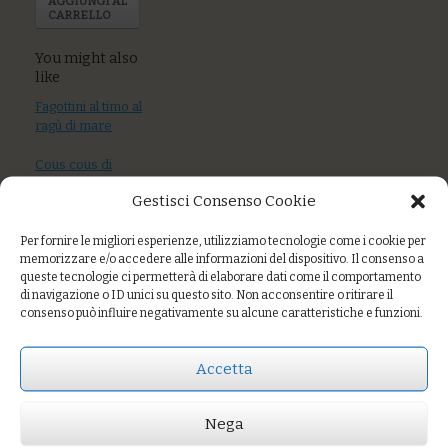
AGGIUNGI AL
CARRELLO
You might also
like
Fagottini al timo al
ragù di mare
Cous cous di
miglio con piselli,
Gestisci Consenso Cookie
verdure di
stagione, semi
tostati
Per fornire le migliori esperienze, utilizziamo tecnologie come i cookie per
memorizzare e/o accedere alle informazioni del dispositivo. Il consenso a
queste tecnologie ci permetterà di elaborare dati come il comportamento
Gnocchi con
di navigazione o ID unici su questo sito. Non acconsentire o ritirare il
crema di cime di
consenso può influire negativamente su alcune caratteristiche e funzioni.
rapa, cozze e
pecorino
Accetta
Nega
Prezzo:
€12,00