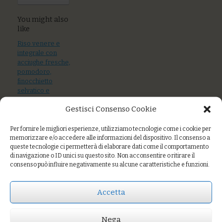
You might also
like
Riso venere e
integrale con
acciughe fresche,
pomodoro,
finocchietto
selvatico e
capperi
Gestisci Consenso Cookie
Zuppa di miglio,
grano saraceno,
Per fornire le migliori esperienze, utilizziamo tecnologie come i cookie per
memorizzare e/o accedere alle informazioni del dispositivo. Il consenso a
zucca e polvere di
queste tecnologie ci permetterà di elaborare dati come il comportamento
semi
di navigazione o ID unici su questo sito. Non acconsentire o ritirare il
consenso può influire negativamente su alcune caratteristiche e funzioni.
Riso integrale e
nerone al sugo di
mare
Accetta
Nega