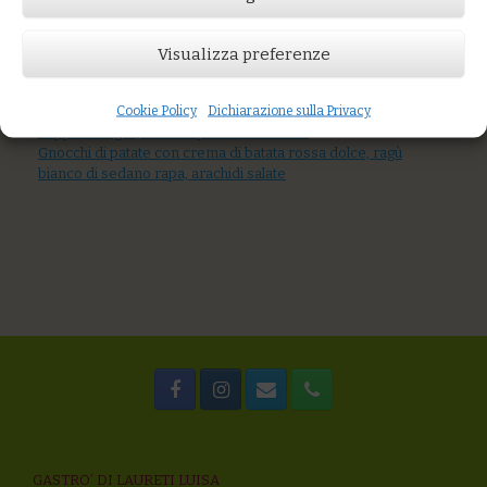
Prezzo:
€7,00
Visualizza preferenze
AGGIUNGI AL CARRELLO
You might also like
Cookie Policy
Dichiarazione sulla Privacy
Tagliolini all’uovo al sugo di mare
Zuppa di miglio, zucca e piselli decorticati
Gnocchi di patate con crema di batata rossa dolce, ragù
bianco di sedano rapa, arachidi salate
GASTRO’ DI LAURETI LUISA