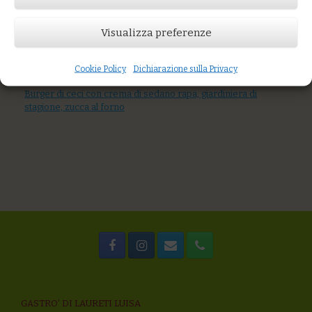
AGGIUNGI AL CARRELLO
Visualizza preferenze
You might also like
Crocchette di miglio, salsa di zucca, zenzero e shoyu di ceci
Burger di ceci, crema di lenticchie e verdure arrosto, semi di
Cookie Policy
Dichiarazione sulla Privacy
girasole
Burger di ceci con crema di sedano rapa, giardiniera di
stagione, zucca al forno
GASTRO’ DI LAURETI LUISA