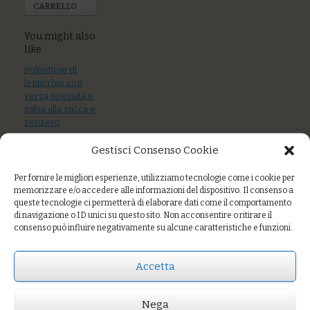
CARRELLO
You might also
like
polpettine di
lenticchie con
verza speziata e
salsa alla zucca e
zenzero
Gestisci Consenso Cookie
Flan ricotta e
zucchine con la
sua crema
Per fornire le migliori esperienze, utilizziamo tecnologie come i cookie per
memorizzare e/o accedere alle informazioni del dispositivo. Il consenso a
Pescato scottato
queste tecnologie ci permetterà di elaborare dati come il comportamento
di navigazione o ID unici su questo sito. Non acconsentire o ritirare il
con verza
consenso può influire negativamente su alcune caratteristiche e funzioni.
acidulata, crema di
zucca, semi
Accetta
Nega
Prezzo:
€8,00