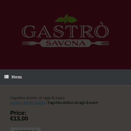
Menu
Fagottini al timo al ragù di mare
Home
/
PRIMI PIATTI
/
Fagottini al timo al ragù di mare
Price:
€13,00