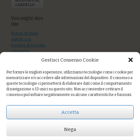
AGGIUNGI AL
CARRELLO
You might also
like
Penne di grani
antichi con
fonduta di burrata,
capperi e
pomodori secchi
Gestisci Consenso Cookie
Spaghetti di farro
Per fornire le migliori esperienze, utilizziamo tecnologie come i cookie per
al sugo di scampi
memorizzare e/o accedere alle informazioni del dispositivo. Il consenso a
queste tecnologie ci permetterà di elaborare dati come il comportamento
Orzotto piccante
di navigazione o ID unici su questo sito. Non acconsentire o ritirare il
al pecorino sardo,
consenso può influire negativamente su alcune caratteristiche e funzioni.
bietole e grano
saraceno
Accetta
Nega
Prezzo:
€13,00