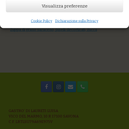
Visualizza preferenze
AGGIUNGI AL CARRELLO
You might also like
Quinoa con asparagina, limone e sesamo
Cookie Policy
Dichiarazione sulla Privacy
Riso alle verdure e scamorza da latte fieno
Zuppa di grano saraceno, piselli decorticati, zucca
GASTRO’ DI LAURETI LUISA
VICO DEL MARMO, 10 R 17100 SAVONA
C.F. LRTLSU79A69E975V