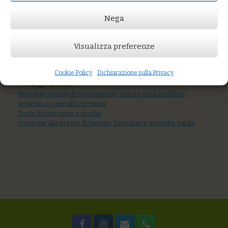
di batata rossa
Nega
Visualizza preferenze
Prezzo:
€10,00
Cookie Policy
Dichiarazione sulla Privacy
AGGIUNGI AL CARRELLO
You might also like
Mini club sandwich con hummus, cavolo viola acidulato,
sesamo e pane alla curcuma
Torta di borragine e ricotta
crostone alla crema di burrata, bietoline e acciughe salate