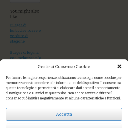
You might also
like
Burger di
lenticchie rosse e
verdure di
stagione
Burger di legumi
con melanzane “a
funghetto”
Gestisci Consenso Cookie
Per fornire le migliori esperienze, utilizziamo tecnologie come i cookie per
memorizzare e/o accedere alle informazioni del dispositivo. Il consenso a
queste tecnologie ci permetterà di elaborare dati come il comportamento
di navigazione o ID unici su questo sito. Non acconsentire o ritirare il
consenso può influire negativamente su alcune caratteristiche e funzioni.
Carpaccio di
salmone selvaggio
Accetta
affumicato con
insalatina