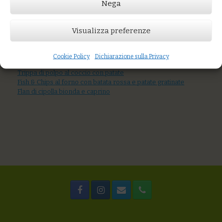
Nega
Visualizza preferenze
Prezzo:
€5,00
AGGIUNGI AL CARRELLO
Cookie Policy
Dichiarazione sulla Privacy
You might also like
Trippa di polpo al coccio con patate
Fish & Chips al forno con batata rossa e patate gratinate
Flan di cipolla bionda e caprino