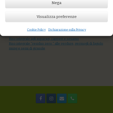
Nega
Prezzo:
€12,00
Visualizza preferenze
AGGIUNGI AL CARRELLO
You might also like
Penne di grani antichi con acciughe nostrane, pomodoro
Cookie Policy
Dichiarazione sulla Privacy
fresco e capperi
Riso integrale agli asparagi, capperi e sesamo
Riso integrale “residuo zero “ alle verdure, germogli di fagiolo
mung e semi di girasole