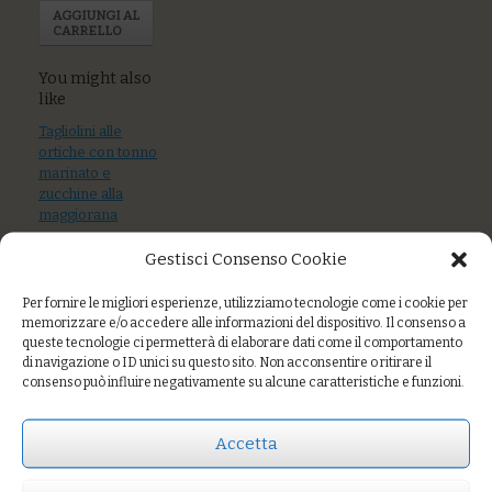
AGGIUNGI AL
CARRELLO
You might also
like
Tagliolini alle
ortiche con tonno
marinato e
zucchine alla
maggiorana
Gestisci Consenso Cookie
Mix di cereali con
verdure di
stagione e semi
Per fornire le migliori esperienze, utilizziamo tecnologie come i cookie per
tostati
memorizzare e/o accedere alle informazioni del dispositivo. Il consenso a
queste tecnologie ci permetterà di elaborare dati come il comportamento
di navigazione o ID unici su questo sito. Non acconsentire o ritirare il
Gnocchi con
consenso può influire negativamente su alcune caratteristiche e funzioni.
crema di cime di
rapa, cozze e
pecorino
Accetta