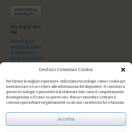
AGGIUNGI AL
CARRELLO
You might also
like
Pasta di grani
antichi con patate
di montagna e
cozze di La Spezia
Gestisci Consenso Cookie
Tagliatelle di grani
antichi al ragù di
palamita
Per fornire le migliori esperienze, utilizziamo tecnologie come i cookie per
memorizzare e/o accedere alle informazioni del dispositivo. Il consenso a
Avena al pesto
queste tecnologie ci permetterà di elaborare dati come il comportamento
di navigazione o ID unici su questo sito. Non acconsentire o ritirare il
trapanese
consenso può influire negativamente su alcune caratteristiche e funzioni.
(pomodoro,
basilico,
mandorle) e filetti
Accetta
di sarde