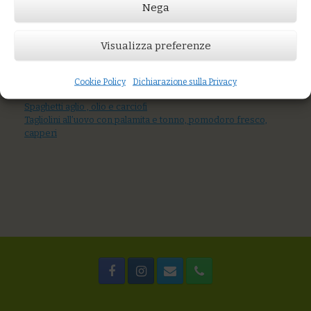
Nega
Prezzo:
€12,00
Visualizza preferenze
AGGIUNGI AL CARRELLO
You might also like
Cookie Policy
Dichiarazione sulla Privacy
Riso integrale alle verdure scottate e semi tostati
Spaghetti aglio , olio e carciofi
Tagliolini all’uovo con palamita e tonno, pomodoro fresco,
capperi