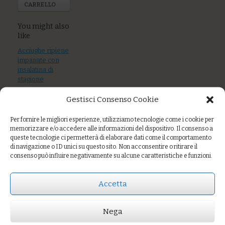
CARRELLO
You might also
like
Acciughe ripiene
impanate con
insalatina di
stagione
Gestisci Consenso Cookie
Fish & Chips al
forno con batata
rossa e patate
Per fornire le migliori esperienze, utilizziamo tecnologie come i cookie per
gratinate
memorizzare e/o accedere alle informazioni del dispositivo. Il consenso a
queste tecnologie ci permetterà di elaborare dati come il comportamento
di navigazione o ID unici su questo sito. Non acconsentire o ritirare il
Burger di ceci con
consenso può influire negativamente su alcune caratteristiche e funzioni.
funghi portobello
piccanti
Accetta
Nega
Prezzo:
€8,00