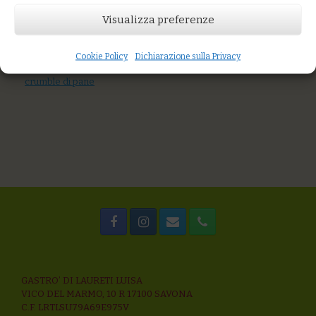
AGGIUNGI AL CARRELLO
Visualizza preferenze
You might also like
Filetto di mormora al coccio all’acqua pazza con verdure
Crocchette di miglio, salsa di zucca, zenzero e shoyu di ceci
Cookie Policy
Dichiarazione sulla Privacy
Uova pochè, fungo portobello, fonduta formaggio erborinato,
crumble di pane
GASTRO’ DI LAURETI LUISA
VICO DEL MARMO, 10 R 17100 SAVONA
C.F. LRTLSU79A69E975V