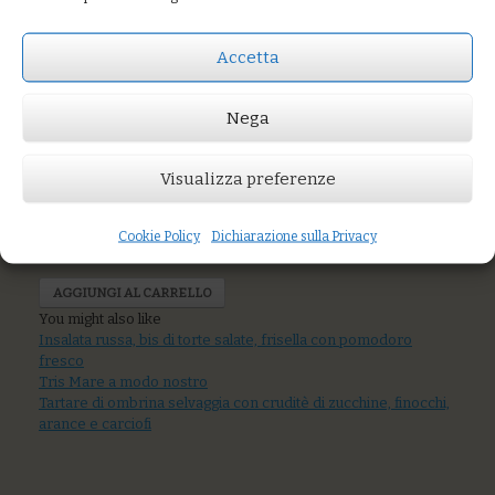
Accetta
Insalata russa con
Nega
maionese alla
curcuma
Visualizza preferenze
Cookie Policy
Dichiarazione sulla Privacy
Prezzo:
€11,00
AGGIUNGI AL CARRELLO
You might also like
Insalata russa, bis di torte salate, frisella con pomodoro
fresco
Tris Mare a modo nostro
Tartare di ombrina selvaggia con cruditè di zucchine, finocchi,
arance e carciofi