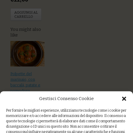
AGGIUNGI AL
CARRELLO
You might also
like
Polpette del
marinaio, con
baccalà, patate e
pomodoro
Gestisci Consenso Cookie
Insalatina di
panissa con
Per fornire le migliori esperienze, utilizziamo tecnologie come i cookie per
verdure croccanti
memorizzare e/o accedere alle informazioni del dispositivo. Il consenso a
e olive taggiasche
queste tecnologie ci permetterà di elaborare dati come il comportamento
di navigazione o ID unici su questo sito. Non acconsentire o ritirare il
consenso può influire negativamente su alcune caratteristiche e funzioni.