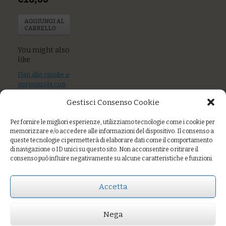
AGGIUNGI AL
CARRELLO
You might also
like
Flan alle cipolle e
gorgonzola con
salsa alle zucchine
Gestisci Consenso Cookie
e timo
Per fornire le migliori esperienze, utilizziamo tecnologie come i cookie per
Baccalà al verde
memorizzare e/o accedere alle informazioni del dispositivo. Il consenso a
con anacardi
queste tecnologie ci permetterà di elaborare dati come il comportamento
tostati e capperi
di navigazione o ID unici su questo sito. Non acconsentire o ritirare il
consenso può influire negativamente su alcune caratteristiche e funzioni.
Burger di pesce
spada con crema
di zucchine e
Accetta
verdure
Nega