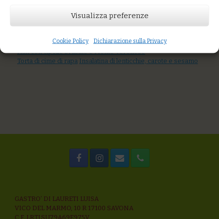
Prezzo:
€16,00
Visualizza preferenze
AGGIUNGI AL CARRELLO
Cookie Policy
Dichiarazione sulla Privacy
You might also like
Flan con cipolle brasate e Monte Veronese
Torta di cime di rapa
Insalatina di lenticchie, carote e sesamo
GASTRO’ DI LAURETI LUISA
VICO DEL MARMO, 10 R 17100 SAVONA
C.F. LRTLSU79A69E975V