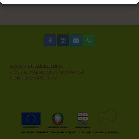
GASTRO’ DI LAURETI LUISA
VICO DEL MARMO, 10 R 17100 SAVONA
C.F. LRTLSU79A69E975V