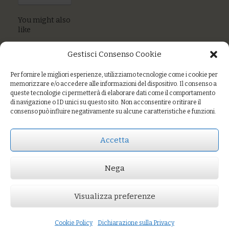
You might also
like
Fagiolini & menta
Gestisci Consenso Cookie
Verza all’acidulato
di umeboshi
Per fornire le migliori esperienze, utilizziamo tecnologie come i cookie per
memorizzare e/o accedere alle informazioni del dispositivo. Il consenso a
queste tecnologie ci permetterà di elaborare dati come il comportamento
Patate al forno
di navigazione o ID unici su questo sito. Non acconsentire o ritirare il
consenso può influire negativamente su alcune caratteristiche e funzioni.
Accetta
Prezzo:
€6,00
AGGIUNGI AL CARRELLO
Nega
You might also like
Verdure del contadino
Bietoline aglio e olio
Verza speziata coriandolo, cumino, curcuma
Visualizza preferenze
Cookie Policy
Dichiarazione sulla Privacy