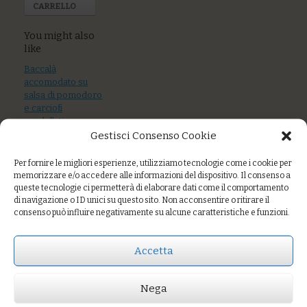
CARRELLO
You might also
like
Baccalà
accomodato su
salsa di pomodoro
e carciofi
spadellati
Gestisci Consenso Cookie
“trippa di polpo”
con patate e olive
Per fornire le migliori esperienze, utilizziamo tecnologie come i cookie per
taggische
memorizzare e/o accedere alle informazioni del dispositivo. Il consenso a
queste tecnologie ci permetterà di elaborare dati come il comportamento
di navigazione o ID unici su questo sito. Non acconsentire o ritirare il
Hummus di
consenso può influire negativamente su alcune caratteristiche e funzioni.
borlotti e capperi
con verdure
crude e cotte
Accetta
Nega
Prezzo:
€9,00