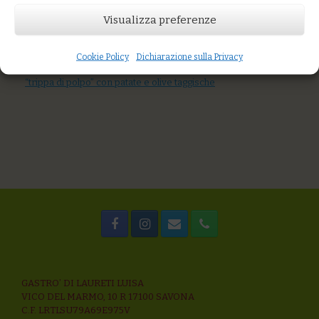
Visualizza preferenze
AGGIUNGI AL CARRELLO
You might also like
Totano, batata, radicchio piastrati con salsa al ginepro
Cookie Policy
Dichiarazione sulla Privacy
Terrina di patate e scamorza
“trippa di polpo” con patate e olive taggische
GASTRO’ DI LAURETI LUISA
VICO DEL MARMO, 10 R 17100 SAVONA
C.F. LRTLSU79A69E975V