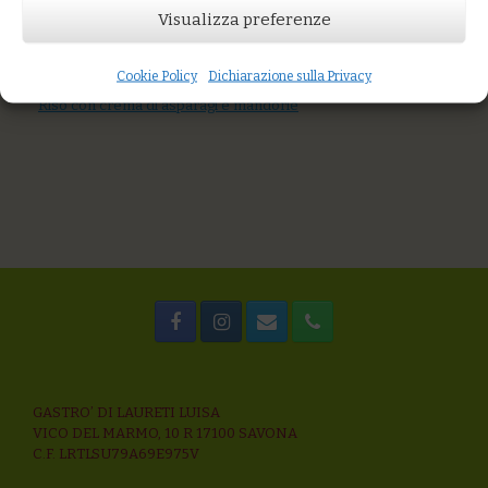
Visualizza preferenze
AGGIUNGI AL CARRELLO
You might also like
Spaghetti aglio , olio e carciofi
Cookie Policy
Dichiarazione sulla Privacy
Gnocchi con verdure di stagione e ricotta salata
Riso con crema di asparagi e mandorle
GASTRO’ DI LAURETI LUISA
VICO DEL MARMO, 10 R 17100 SAVONA
C.F. LRTLSU79A69E975V