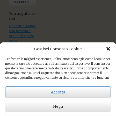
CARRELLO
You might also
like
Gnocchi di patate
con fonduta e
crema di cavolo
nero
Gestisci Consenso Cookie
Farro monococco
con gamberi rosa
Per fornire le migliori esperienze, utilizziamo tecnologie come i cookie per
e broccoletti
memorizzare e/o accedere alle informazioni del dispositivo. Il consenso a
queste tecnologie ci permetterà di elaborare dati come il comportamento
Croxetti al
di navigazione o ID unici su questo sito. Non acconsentire o ritirare il
pomodoro fresco,
consenso può influire negativamente su alcune caratteristiche e funzioni.
olive taggiasche,
capperi
Accetta
Nega
Prezzo:
€7,00