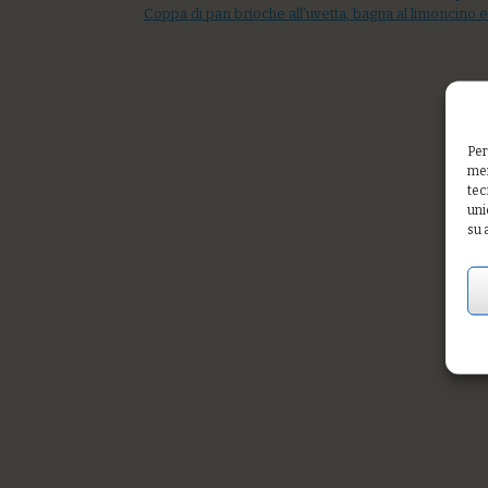
Coppa di pan brioche all’uvetta, bagna al limoncino 
Per
mem
tec
uni
su 