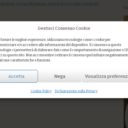
e lavanda, crema all’arancia, crunch al cioccolato fondente
to
Gestisci Consenso Cookie
 fornire le migliori esperienze, utilizziamo tecnologie come i cookie per
orizzare e/o accedere alle informazioni del dispositivo. Il consenso a queste
nologie ci permetterà di elaborare dati come il comportamento di navigazione o I
ci su questo sito. Non acconsentire o ritirare il consenso può influire negativament
alcune caratteristiche e funzioni.
Accetta
Nega
Visualizza preferen
Cr
Cookie Policy
Dichiarazione sulla Privacy