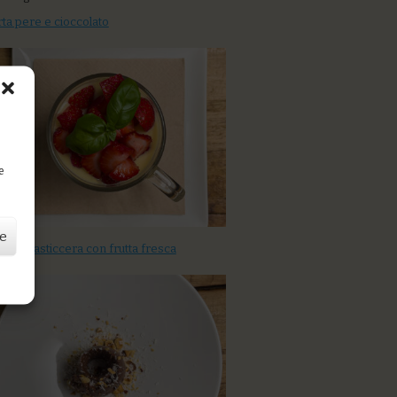
rta pere e cioccolato
D
e
ze
ema pasticcera con frutta fresca