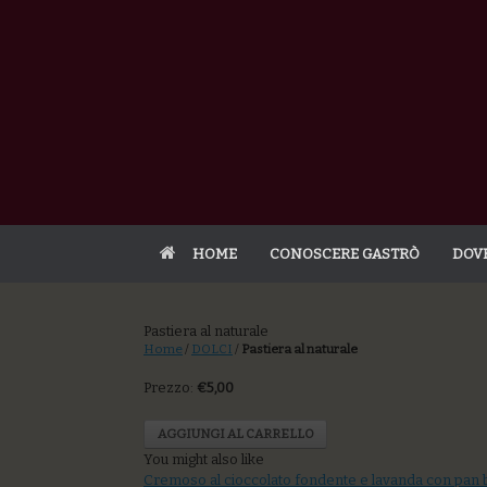
HOME
CONOSCERE GASTRÒ
DOV
Pastiera al naturale
Home
/
DOLCI
/
Pastiera al naturale
Prezzo:
€5,00
AGGIUNGI AL CARRELLO
You might also like
Cremoso al cioccolato fondente e lavanda con pan b