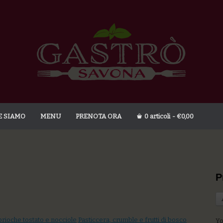
E SIAMO
MENU
PRENOTA ORA
0 articoli
€0,00
P
rioche tostato e nocciole
Pasticcera, crumble e frutti di bosco
Yo