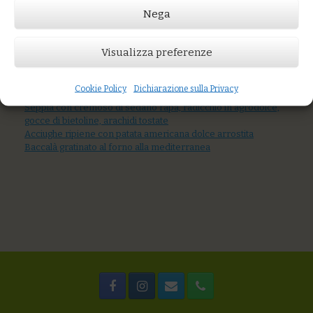
Nega
Prezzo:
€16,00
Visualizza preferenze
AGGIUNGI AL CARRELLO
Cookie Policy
Dichiarazione sulla Privacy
You might also like
Seppia con cremoso di sedano rapa, radicchio in agrodolce,
gocce di bietoline, arachidi tostate
Acciughe ripiene con patata americana dolce arrostita
Baccalà gratinato al forno alla mediterranea