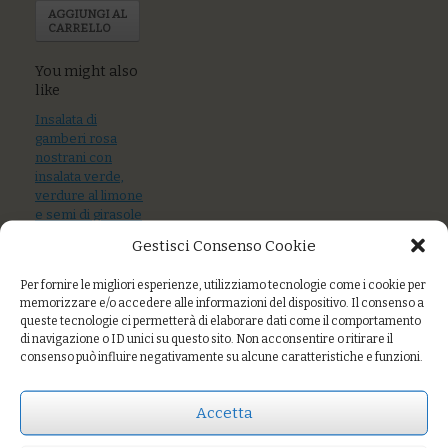
AGGIUNGI AL
CARRELLO
You might also
like
Insalata di
gamberi rosa
nostrani con
insalata verde,
verdure al limone
e semi di girasole
tostati
Gestisci Consenso Cookie
Pescato al
Per fornire le migliori esperienze, utilizziamo tecnologie come i cookie per
cartoccio con
memorizzare e/o accedere alle informazioni del dispositivo. Il consenso a
olive taggiasche e
queste tecnologie ci permetterà di elaborare dati come il comportamento
capperi
di navigazione o ID unici su questo sito. Non acconsentire o ritirare il
consenso può influire negativamente su alcune caratteristiche e funzioni.
Burger di pesce
spada con crema
di zucchine e
Accetta
verdure