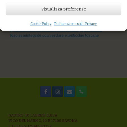
Prezzo:
€8,00
Visualizza preferenze
AGGIUNGI AL CARRELLO
You might also like
Cookie Policy
Dichiarazione sulla Privacy
Tagliatelle di grani antichi con totanetti e …
Quinoa alle verdure e semi di zucca alla paprika dolce
Riso semintegrale con verdure e lenticchie toscane
GASTRO’ DI LAURETI LUISA
VICO DEL MARMO, 10 R 17100 SAVONA
C.F. LRTLSU79A69E975V