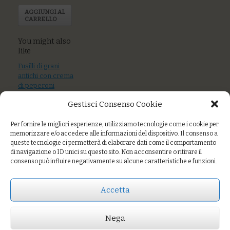
AGGIUNGI AL
CARRELLO
You might also
like
Fusilli di grani
antichi con crema
di peperoni
arrostiti, gocce di
Gestisci Consenso Cookie
pesto, pecorino
Per fornire le migliori esperienze, utilizziamo tecnologie come i cookie per
Farro al sugo di
memorizzare e/o accedere alle informazioni del dispositivo. Il consenso a
acciughe fresche
queste tecnologie ci permetterà di elaborare dati come il comportamento
e capperi
di navigazione o ID unici su questo sito. Non acconsentire o ritirare il
consenso può influire negativamente su alcune caratteristiche e funzioni.
Farro con gamberi
nostrani, zucchine
e santoreggia
Accetta
Nega