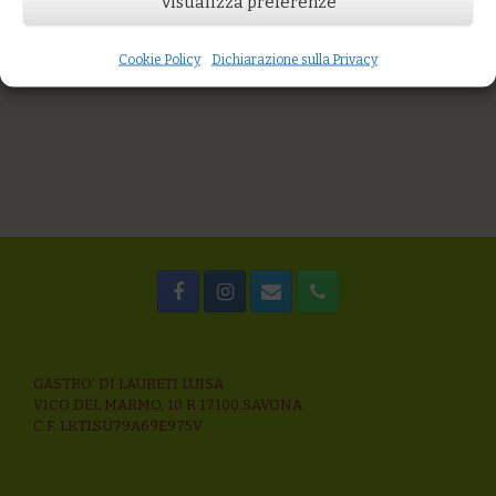
Visualizza preferenze
Orzotto ai funghi Shiitake, verdure e ricotta salata
Trofie al pesto di rucola e mandorle
Penne di grani antichi al ragù di mare e alghe del
Cookie Policy
Dichiarazione sulla Privacy
mediterraneo
GASTRO’ DI LAURETI LUISA
VICO DEL MARMO, 10 R 17100 SAVONA
C.F. LRTLSU79A69E975V