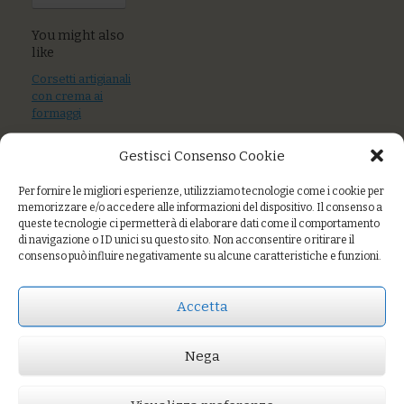
You might also
like
Corsetti artigianali
con crema ai
formaggi
Fusilloni di grani
Gestisci Consenso Cookie
antichi al ragù di
pescato
Per fornire le migliori esperienze, utilizziamo tecnologie come i cookie per
memorizzare e/o accedere alle informazioni del dispositivo. Il consenso a
Gnocchi con
queste tecnologie ci permetterà di elaborare dati come il comportamento
carciofi e verdure
di navigazione o ID unici su questo sito. Non acconsentire o ritirare il
di stagione
consenso può influire negativamente su alcune caratteristiche e funzioni.
Accetta
Prezzo:
€8,00
Nega
AGGIUNGI AL CARRELLO
You might also like