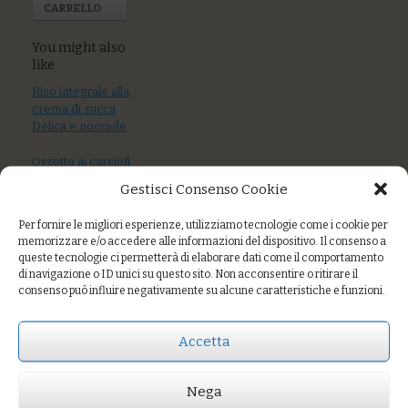
CARRELLO
You might also
like
Riso integrale alla
crema di zucca
Delica e nocciole
Orzotto ai carciofi
con pecorino e
Gestisci Consenso Cookie
grano saraceno
piccante
Per fornire le migliori esperienze, utilizziamo tecnologie come i cookie per
memorizzare e/o accedere alle informazioni del dispositivo. Il consenso a
Riso alle verdure
queste tecnologie ci permetterà di elaborare dati come il comportamento
e scamorza da
di navigazione o ID unici su questo sito. Non acconsentire o ritirare il
latte fieno
consenso può influire negativamente su alcune caratteristiche e funzioni.
Accetta
Prezzo:
€9,00
Nega
AGGIUNGI AL CARRELLO