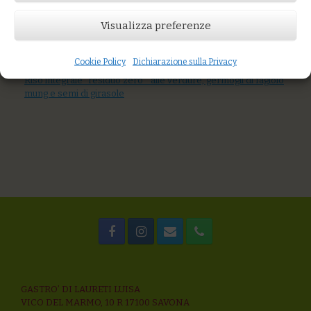
You might also like
Visualizza preferenze
Linguine di grani antichi alla carbonara di zucchine con
pecorino stagionato
Riso integrale alla “carbonara” con zucchine, uova e pecorino
Cookie Policy
Dichiarazione sulla Privacy
stagionato
Riso integrale “residuo zero “ alle verdure, germogli di fagiolo
mung e semi di girasole
GASTRO’ DI LAURETI LUISA
VICO DEL MARMO, 10 R 17100 SAVONA