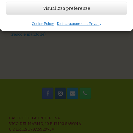
You might also like
Visualizza preferenze
Tagliatelle di grani antichi al ragù di palamita
Mix di cerali, pesce azzurro, peperone arrostito, olive
taggiasche e salsa di datterini
Cookie Policy
Dichiarazione sulla Privacy
Riso rosso e integrale al pesto trapanese (basilico, pomodoro
fresco e mandorle)
GASTRO’ DI LAURETI LUISA
VICO DEL MARMO, 10 R 17100 SAVONA
C.F. LRTLSU79A69E975V