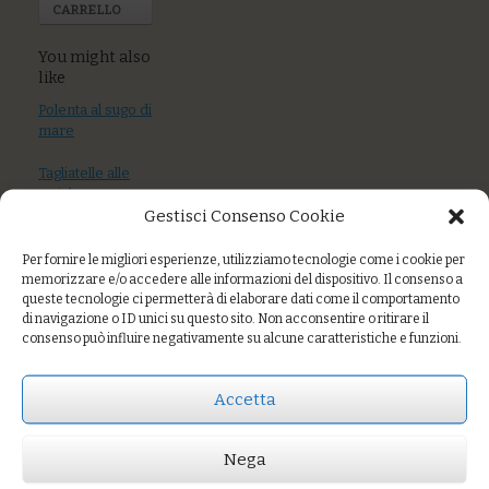
CARRELLO
You might also
like
Polenta al sugo di
mare
Tagliatelle alle
ortiche con
Gestisci Consenso Cookie
gamberi nostrani,
agrumi e
mandorle
Per fornire le migliori esperienze, utilizziamo tecnologie come i cookie per
memorizzare e/o accedere alle informazioni del dispositivo. Il consenso a
Fusilli di grani
queste tecnologie ci permetterà di elaborare dati come il comportamento
di navigazione o ID unici su questo sito. Non acconsentire o ritirare il
antichi al sugo di
consenso può influire negativamente su alcune caratteristiche e funzioni.
mare
Accetta
Prezzo:
€7,00
Nega
AGGIUNGI AL CARRELLO