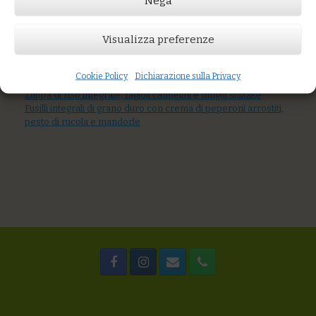
Nega
Prezzo:
€8,00
Visualizza preferenze
AGGIUNGI AL CARRELLO
You might also like
Cookie Policy
Dichiarazione sulla Privacy
Riso integrale alle verdure di stagione e semi tostati
Zuppa di riso integrale, fagioli cannelini e funghi shiitake
Fusilli integrali di grano duro con crema di peperoni arrostiti,
pesto di rucola e mandorle