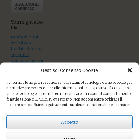
AGGIUNGI AL
CARRELLO
You might also
like
Penne di grani
antichi con
fonduta di burrata,
capperi e
pomodori secchi
Gestisci Consenso Cookie
Spaghetti di grani
antichi con pesto
Per fornire le migliori esperienze, utilizziamo tecnologie come i cookie per
di rucola e
memorizzare e/o accedere alle informazioni del dispositivo. Il consenso a
mandorle
queste tecnologie ci permetterà di elaborare dati come il comportamento
di navigazione o ID unici su questo sito. Non acconsentire o ritirare il
Tagliatelle al sugo
consenso può influire negativamente su alcune caratteristiche e funzioni.
di acciughe
fresche e gocce di
pesto
Accetta