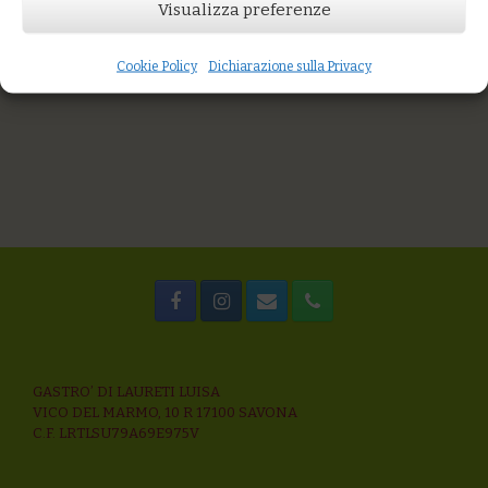
You might also like
Visualizza preferenze
Farro dicocco con pesce azzurro, olive taggiasche, capperi e
salsa di piccadilly
Spaghettidi grani antichi al sugo di mare
Cookie Policy
Dichiarazione sulla Privacy
Spaghetti di grani antichi con cime di rapa e cozze
GASTRO’ DI LAURETI LUISA
VICO DEL MARMO, 10 R 17100 SAVONA
C.F. LRTLSU79A69E975V