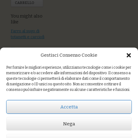
CARRELLO
You might also
like
Farro al sugo di
totanetti e carciofi
Riso rosso e
Gestisci Consenso Cookie
semintegrale con
crema di peperoni
e mandorle
Per fornire le migliori esperienze, utilizziamo tecnologie come i cookie per
memorizzare e/o accedere alle informazioni del dispositivo. Il consenso a
Polenta di mais
queste tecnologie ci permetterà di elaborare dati come il comportamento
di navigazione o ID unici su questo sito. Non acconsentire o ritirare il
integrale al ragù di
consenso può influire negativamente su alcune caratteristiche e funzioni.
lenticchie
Accetta
Prezzo:
€9,00
Nega
AGGIUNGI AL CARRELLO