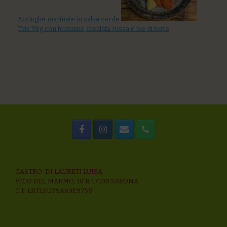
Acciughe marinate in salsa verde
Tris Veg con hummus, insalata russa e bis di torte
GASTRO’ DI LAURETI LUISA
VICO DEL MARMO, 10 R 17100 SAVONA
C.F. LRTLSU79A69E975V