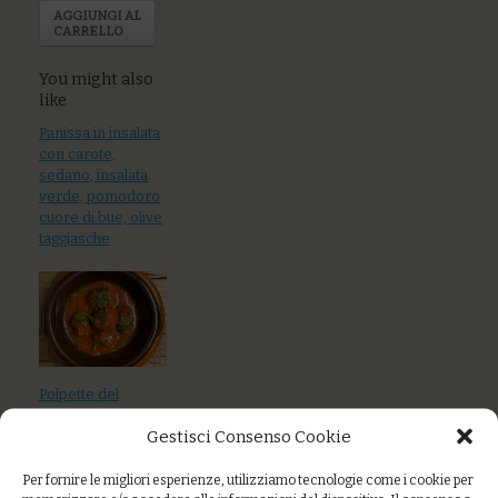
AGGIUNGI AL
CARRELLO
You might also
like
Panissa in insalata
con carote,
sedano, insalata
verde, pomodoro
cuore di bue, olive
taggiasche
Polpette del
marinaio, con
Gestisci Consenso Cookie
baccalà, patate e
pomodoro
Per fornire le migliori esperienze, utilizziamo tecnologie come i cookie per