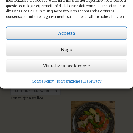
memorizzare e/o accedere alle informazioni del dispositivo. Il consenso a
Degustazione
queste tecnologie ci permetterà di elaborare dati come il comportamento
dalla gastronomia:
di navigazione o ID unici su questo sito. Non acconsentire o ritirare il
Hummus di ceci e
consenso può influire negativamente su alcune caratteristiche e funzioni.
verdurine, torta
salata, insalata
russa alla
Accetta
curcuma,
insalatina di
panissa, polpette
Nega
del marinaio
Visualizza preferenze
Prezzo:
€12,00
Cookie Policy
Dichiarazione sulla Privacy
AGGIUNGI AL CARRELLO
You might also like