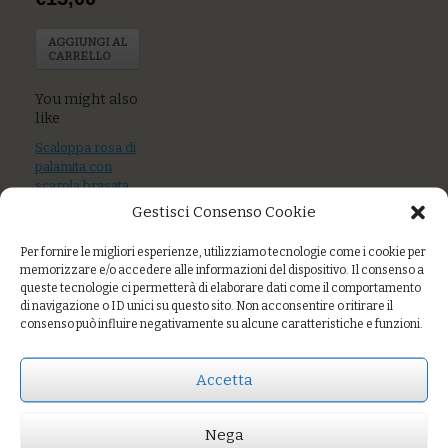
AGGIUNGI AL
CARRELLO
You might also
like
Scaloppa rosa di
palamita con
scarola brasata,
salsa d’acciughe e
Gestisci Consenso Cookie
melograno
Per fornire le migliori esperienze, utilizziamo tecnologie come i cookie per
Polpo, Patate,
memorizzare e/o accedere alle informazioni del dispositivo. Il consenso a
Pesto
queste tecnologie ci permetterà di elaborare dati come il comportamento
di navigazione o ID unici su questo sito. Non acconsentire o ritirare il
Uova pochè con
consenso può influire negativamente su alcune caratteristiche e funzioni.
crema di carote e
zenzero, farro
tostato
Accetta
Nega