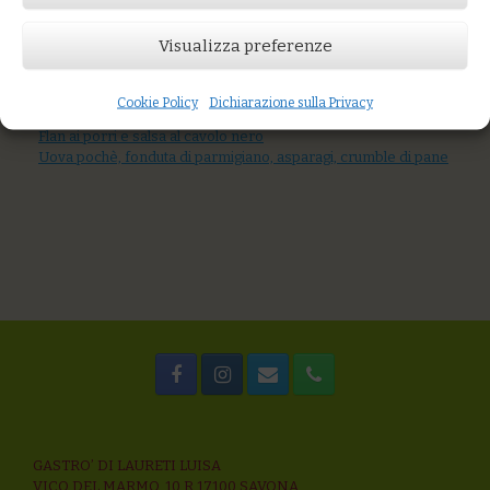
Prezzo:
€15,00
Visualizza preferenze
AGGIUNGI AL CARRELLO
You might also like
Cookie Policy
Dichiarazione sulla Privacy
Uova poché, fonduta di parmigiano, crostini, asparagi
Flan ai porri e salsa al cavolo nero
Uova pochè, fonduta di parmigiano, asparagi, crumble di pane
GASTRO’ DI LAURETI LUISA
VICO DEL MARMO, 10 R 17100 SAVONA