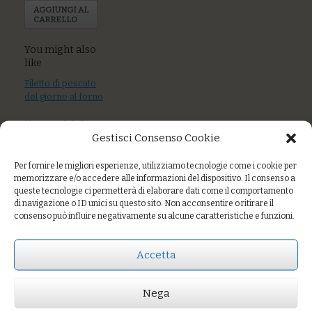
AGGIUNGI AL
CARRELLO
You might also
like
Filetto di pescato
del giorno al forno
Uova pochè, fungo
Gestisci Consenso Cookie
portobello,
fonduta formaggio
erborinato,
Per fornire le migliori esperienze, utilizziamo tecnologie come i cookie per
crumble di pane
memorizzare e/o accedere alle informazioni del dispositivo. Il consenso a
queste tecnologie ci permetterà di elaborare dati come il comportamento
di navigazione o ID unici su questo sito. Non acconsentire o ritirare il
Burger di ceci con
consenso può influire negativamente su alcune caratteristiche e funzioni.
funghi portobello
piccanti
Accetta
Nega
Prezzo:
€10,00