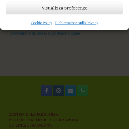
AGGIUNGI AL CARRELLO
Visualizza preferenze
You might also like
Fish & Chips di pagaro e patate alla santoreggia
Medaglione di salmone selvaggio con salsa allo yogurt, verze
Cookie Policy
Dichiarazione sulla Privacy
acidulate e carpaccio affumicato
Medaglione di ceci al sugo di melanzane
GASTRO’ DI LAURETI LUISA
VICO DEL MARMO, 10 R 17100 SAVONA
C.F. LRTLSU79A69E975V